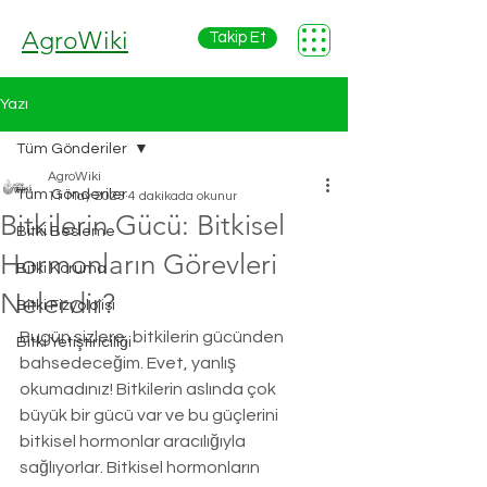
AgroWiki
Takip Et
Yazı
Tüm Gönderiler
AgroWiki
Tüm Gönderiler
11 May 2023
4 dakikada okunur
Bitkilerin Gücü: Bitkisel
Bitki Besleme
Hormonların Görevleri
Bitki Koruma
Nelerdir?
Bitki Fizyolojisi
Bugün sizlere, bitkilerin gücünden 
Bitki Yetiştiriciliği
bahsedeceğim. Evet, yanlış 
okumadınız! Bitkilerin aslında çok 
büyük bir gücü var ve bu güçlerini 
bitkisel hormonlar aracılığıyla 
sağlıyorlar. Bitkisel hormonların 