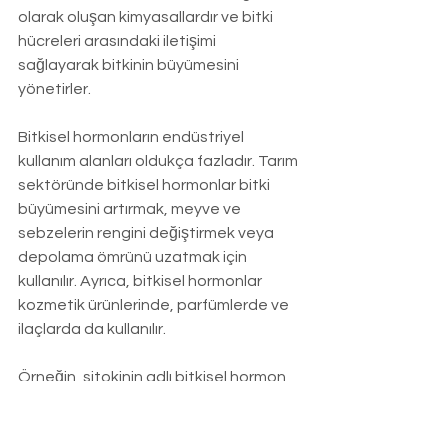
olarak oluşan kimyasallardır ve bitki 
hücreleri arasındaki iletişimi 
sağlayarak bitkinin büyümesini 
yönetirler.
Bitkisel hormonların endüstriyel 
kullanım alanları oldukça fazladır. Tarım 
sektöründe bitkisel hormonlar bitki 
büyümesini artırmak, meyve ve 
sebzelerin rengini değiştirmek veya 
depolama ömrünü uzatmak için 
kullanılır. Ayrıca, bitkisel hormonlar 
kozmetik ürünlerinde, parfümlerde ve 
ilaçlarda da kullanılır.
Örneğin, sitokinin adlı bitkisel hormon 
cilt bakım ürünlerinde anti-aging 
özellikleri için kullanılırken, etilen adlı 