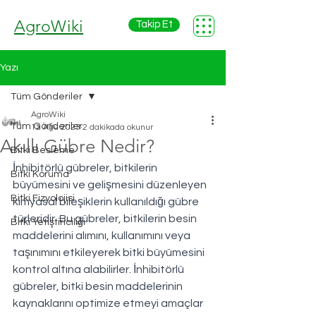
AgroWiki
Takip Et
Yazı
Tüm Gönderiler
AgroWiki
Tüm Gönderiler
12 Ağu 2023
2 dakikada okunur
Akıllı Gübre Nedir?
Bitki Besleme
İnhibitörlü gübreler, bitkilerin 
Bitki Koruma
büyümesini ve gelişmesini düzenleyen 
Bitki Fizyolojisi
kimyasal bileşiklerin kullanıldığı gübre 
türleridir. Bu gübreler, bitkilerin besin 
Bitki Yetiştiriciliği
maddelerini alımını, kullanımını veya 
taşınımını etkileyerek bitki büyümesini 
kontrol altına alabilirler. İnhibitörlü 
gübreler, bitki besin maddelerinin 
kaynaklarını optimize etmeyi amaçlar 