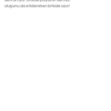
oluşumu da etkilenirken bitkide azot 
metabolizması sırasında daha az 
enerji kullanılıyor. .
Hepsini Gör
Son Yazılar