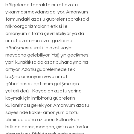
bölgelerde toprakta nitrat azotu 
yıkanması meydana geliyor. Amonyum 
formundaki azotlu gübreler topraktaki 
mikroorganizmaların etkisi ile 
amonyum nitrata çevrilebiliyor ya da 
nitrat azotunun azot gazlarına 
dönüşmesi sureti ile azot kaybı 
meydana gelebiliyor. Yağışın gecikmesi 
yani kuraklıkta da azot buharlaşma hızı 
artıyor. Azotlu gübrelemede tek 
başına amonyum veya nitrat 
gübrelemesi optimum gelişme için 
yeterli değil. Kaybolan azotu yerine 
koymak için intibitörlü gübrelerin 
kullanılması gerekiyor. Amonyum azotu 
sayesinde kökler amonyum azotu 
alımında daha az enerji kullanırken 
bitkide demir, mangan, çinko ve fosfor 
alımı artıyor. Bitkide polyamin sentez 